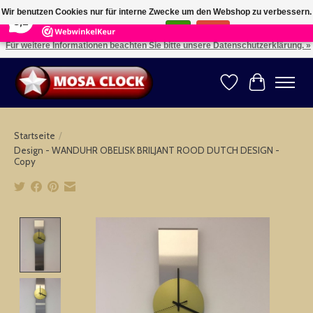
×
164
Reviews
Wir benutzen Cookies nur für interne Zwecke um den Webshop zu verbessern.
8,2
Ist das in Ordnung?
Ja
Nein
Für weitere Informationen beachten Sie bitte unsere Datenschutzerklärung. »
Kies uw taal: NL -- Wählen Sie ihre Sprache: DE -- Choose your language: EN ⇓ ⇒
Wunschzettel
Ihr Warenk
Startseite
/
Design - WANDUHR OBELISK BRILJANT ROOD DUTCH DESIGN -
Copy
Product image slideshow Items