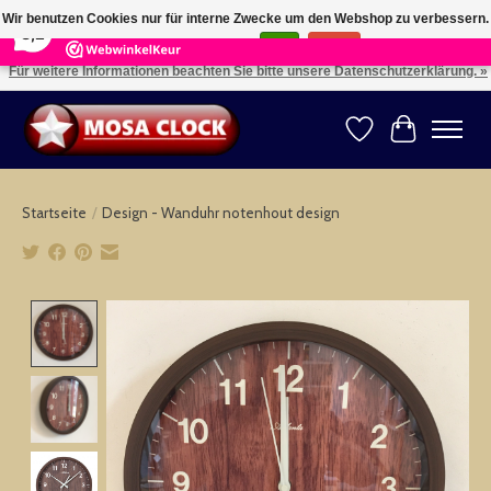
×
164
Reviews
Wir benutzen Cookies nur für interne Zwecke um den Webshop zu verbessern.
8,2
Ist das in Ordnung?
Ja
Nein
Für weitere Informationen beachten Sie bitte unsere Datenschutzerklärung. »
Kies uw taal: NL -- Wählen Sie ihre Sprache: DE -- Choose your language: EN ⇓ ⇒
Wunschzettel
Ihr Warenk
Startseite
/
Design - Wanduhr notenhout design
Product image slideshow Items