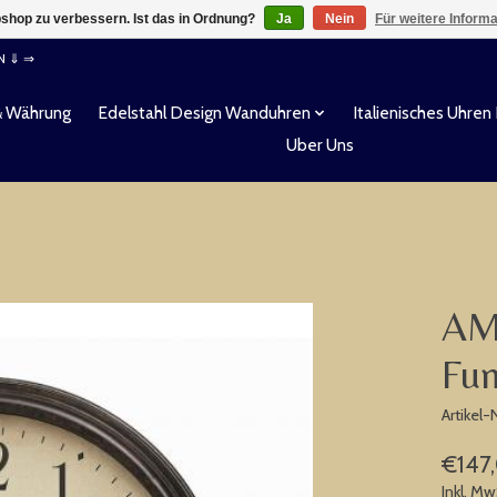
shop zu verbessern. Ist das in Ordnung?
Ja
Nein
Für weitere Inform
EN ⇓ ⇒
& Währung
Edelstahl Design Wanduhren
Italienisches Uhren
Uber Uns
AM
Fun
Artikel
€147
Inkl. Mw