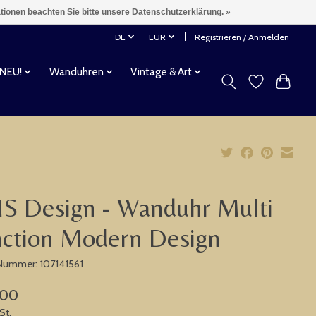
ationen beachten Sie bitte unsere Datenschutzerklärung. »
DE
EUR
Registrieren / Anmelden
 NEU!
Wanduhren
Vintage & Art
S Design - Wanduhr Multi
ction Modern Design
-Nummer: 107141561
,00
St.