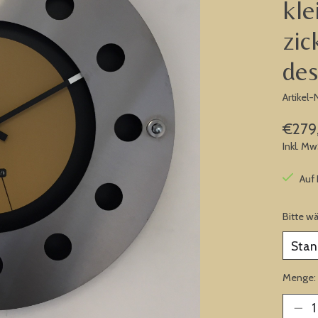
kle
zic
des
Artike
€279
Inkl. Mw
Auf
Bitte w
Menge: