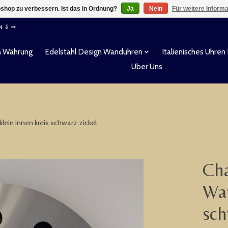
shop zu verbessern. Ist das in Ordnung?
Ja
Nein
Für weitere Inform
EN ⇓ ⇒
& Währung
Edelstahl Design Wanduhren
Italienisches Uhren
Uber Uns
ein innen kreis schwarz zickel
Cha
Wan
sch