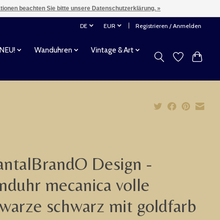
ationen beachten Sie bitte unsere Datenschutzerklärung. »
DE
EUR
Registrieren / Anmelden
 NEU!
Wanduhren
Vintage & Art
ntalBrandO Design -
duhr mecanica volle
warze schwarz mit goldfarb