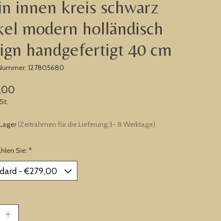
in innen kreis schwarz
kel modern holländisch
ign handgefertigt 40 cm
l-Nummer: 127805680
,00
St.
 Lager
(Zeitrahmen für die Lieferung:3- 8 Werktage)
ählen Sie:
*