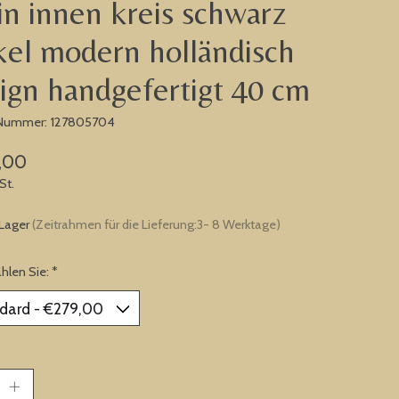
in innen kreis schwarz
kel modern holländisch
ign handgefertigt 40 cm
l-Nummer: 127805704
,00
St.
 Lager
(Zeitrahmen für die Lieferung:3- 8 Werktage)
ählen Sie:
*