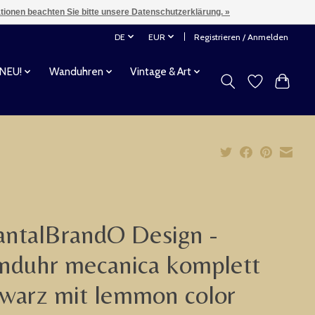
ationen beachten Sie bitte unsere Datenschutzerklärung. »
DE
EUR
Registrieren / Anmelden
 NEU!
Wanduhren
Vintage & Art
ntalBrandO Design -
nduhr mecanica komplett
warz mit lemmon color