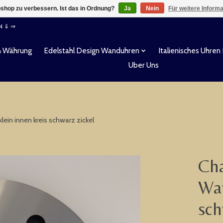
shop zu verbessern. Ist das in Ordnung?
Ja
Nein
Für weitere Inform
EN ⇓ ⇒
& Währung
Edelstahl Design Wanduhren
Italienisches Uhren
Uber Uns
in innen kreis schwarz zickel
Cha
Wa
sch