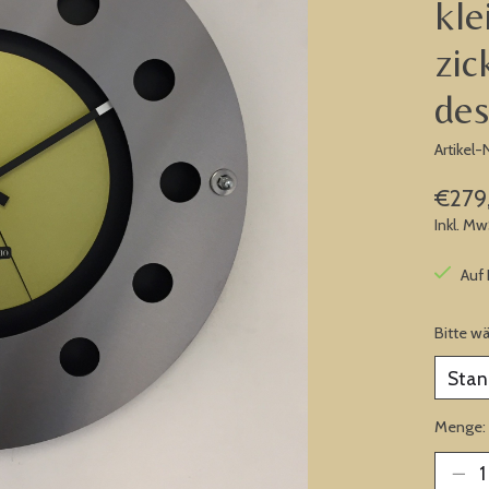
kle
zic
des
Artike
€279
Inkl. Mw
Auf
Bitte w
Menge: