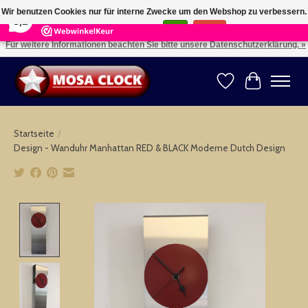
×
164
Reviews
Wir benutzen Cookies nur für interne Zwecke um den Webshop zu verbessern.
8,2
Ist das in Ordnung?
Ja
Nein
Für weitere Informationen beachten Sie bitte unsere Datenschutzerklärung. »
Kies uw taal: NL -- Wählen Sie ihre Sprache: DE -- Choose your language: EN ⇓ ⇒
Wunschzettel
Ihr Warenk
Startseite
/
Design - Wanduhr Manhattan RED & BLACK Moderne Dutch Design
Product image slideshow Items