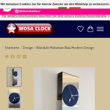
×
164
Reviews
Wir benutzen Cookies nur für interne Zwecke um den Webshop zu verbessern.
8,2
Ist das in Ordnung?
Ja
Nein
Für weitere Informationen beachten Sie bitte unsere Datenschutzerklärung. »
Kies uw taal: NL -- Wählen Sie ihre Sprache: DE -- Choose your language: EN ⇓ ⇒
Wunschzettel
Ihr Warenk
Startseite
/
Design - Wanduhr Mahattan Blau Modern Design
Product image slideshow Items