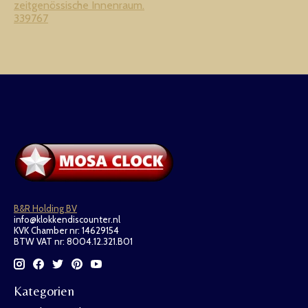
zeitgenössische Innenraum.
339767
B&R Holding BV
info@klokkendiscounter.nl
KVK Chamber nr: 14629154
BTW VAT nr: 8004.12.321.B01
Kategorien