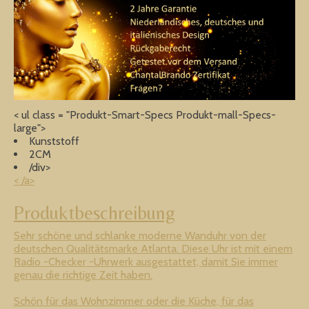
< ul class = "Produkt-Smart-Specs Produkt-mall-Specs-
large">
Kunststoff
2CM
/div>
< /a>
Produktbeschreibung
Sehr schöne und schlanke moderne Wanduhr von der
deutschen Qualitätsmarke Atlanta. Diese Uhr ist mit einem
Radio -Checker -Uhrwerk ausgestattet, damit Sie immer
genau die richtige Zeit haben.
Schön für das Wohnzimmer oder die Küche, für das