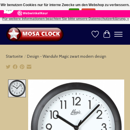
×
164
Reviews
Wir benutzen Cookies nur für interne Zwecke um den Webshop zu verbessern.
8,2
Ist das in Ordnung?
Ja
Nein
Für weitere Informationen beachten Sie bitte unsere Datenschutzerklärung. »
Kies uw taal: NL -- Wählen Sie ihre Sprache: DE -- Choose your language: EN ⇓ ⇒
Wunschzettel
Ihr Warenk
Startseite
/
Design - Wanduhr Magic zwart modern design
Product image slideshow Items