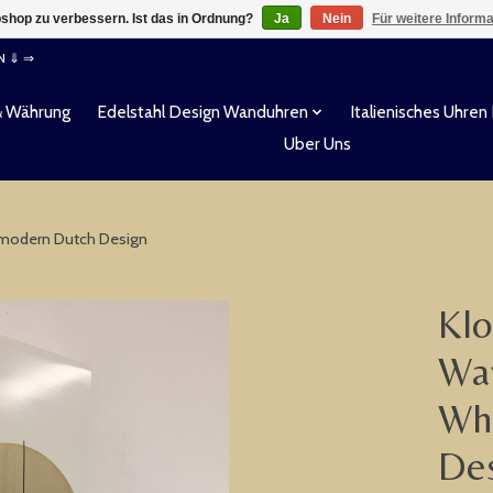
shop zu verbessern. Ist das in Ordnung?
Ja
Nein
Für weitere Inform
EN ⇓ ⇒
& Währung
Edelstahl Design Wanduhren
Italienisches Uhren
Uber Uns
 modern Dutch Design
Klo
Wan
Wh
De