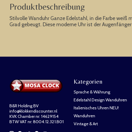
Produktbeschreibung
Stilvolle Wanduhr Ganze Edelstahl, in die Farbe weiß m
Grad gebeugt. Diese moderne Uhr ist der Augenfänger fu
Kategorien
Sprache & Währung
Edelstahl Design Wanduhren
B&R Holding BV
Italienisches Uhren NEU!
info@klokkendiscounter.nl
Wanduhren
KVK Chamber nr: 14629154
BTW VAT nr: 8004.12.321.B01
Vintage & Art