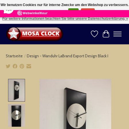
×
164
Reviews
Wir benutzen Cookies nur für interne Zwecke um den Webshop zu verbessern.
8,2
Ist das in Ordnung?
Ja
Nein
Für weitere Informationen beachten Sie bitte unsere Datenschutzerklärung. »
Kies uw taal: NL -- Wählen Sie ihre Sprache: DE -- Choose your language: EN ⇓ ⇒
Wunschzettel
Ihr Warenk
Startseite
/
Design - Wanduhr LaBrand Export Design Black I
Product image slideshow Items