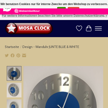
×
164
Reviews
Wir benutzen Cookies nur für interne Zwecke um den Webshop zu verbessern.
8,2
Ist das in Ordnung?
Ja
Nein
Für weitere Informationen beachten Sie bitte unsere Datenschutzerklärung. »
Kies uw taal: NL -- Wählen Sie ihre Sprache: DE -- Choose your language: EN ⇓ ⇒
Wunschzettel
Ihr Warenk
Startseite
/
Design - Wanduhr JUNTE BLUE & WHITE
Product image slideshow Items