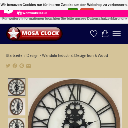
×
164
Reviews
Wir benutzen Cookies nur für interne Zwecke um den Webshop zu verbessern.
8,2
Ist das in Ordnung?
Ja
Nein
Für weitere Informationen beachten Sie bitte unsere Datenschutzerklärung. »
Kies uw taal: NL -- Wählen Sie ihre Sprache: DE -- Choose your language: EN ⇓ ⇒
Wunschzettel
Ihr Warenk
Startseite
/
Design - Wanduhr Industrial Design Iron & Wood
Product image slideshow Items