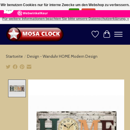
×
164
Reviews
Wir benutzen Cookies nur für interne Zwecke um den Webshop zu verbessern.
8,2
Ist das in Ordnung?
Ja
Nein
Für weitere Informationen beachten Sie bitte unsere Datenschutzerklärung. »
Kies uw taal: NL -- Wählen Sie ihre Sprache: DE -- Choose your language: EN ⇓ ⇒
Wunschzettel
Ihr Warenk
Startseite
/
Design - Wanduhr HOME Modern Design
Product image slideshow Items