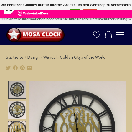
×
164
Reviews
Wir benutzen Cookies nur für interne Zwecke um den Webshop zu verbessern.
8,2
Ist das in Ordnung?
Ja
Nein
Für weitere Informationen beachten Sie bitte unsere Datenschutzerklärung. »
Kies uw taal: NL -- Wählen Sie ihre Sprache: DE -- Choose your language: EN ⇓ ⇒
Wunschzettel
Ihr Warenk
Startseite
/
Design - Wanduhr Golden City's of the World
Product image slideshow Items