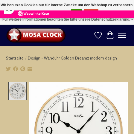
×
164
Reviews
Wir benutzen Cookies nur für interne Zwecke um den Webshop zu verbessern.
8,2
Ist das in Ordnung?
Ja
Nein
Für weitere Informationen beachten Sie bitte unsere Datenschutzerklärung. »
Kies uw taal: NL -- Wählen Sie ihre Sprache: DE -- Choose your language: EN ⇓ ⇒
Wunschzettel
Ihr Warenk
Startseite
/
Design - Wanduhr Golden Dreamz modern design
Product image slideshow Items