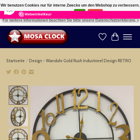
×
164
Reviews
Wir benutzen Cookies nur für interne Zwecke um den Webshop zu verbessern.
8,2
Ist das in Ordnung?
Ja
Nein
Für weitere Informationen beachten Sie bitte unsere Datenschutzerklärung. »
Kies uw taal: NL -- Wählen Sie ihre Sprache: DE -- Choose your language: EN ⇓ ⇒
Wunschzettel
Ihr Warenk
Startseite
/
Design - Wanduhr Gold Rush Industrieel Design RETRO
Product image slideshow Items