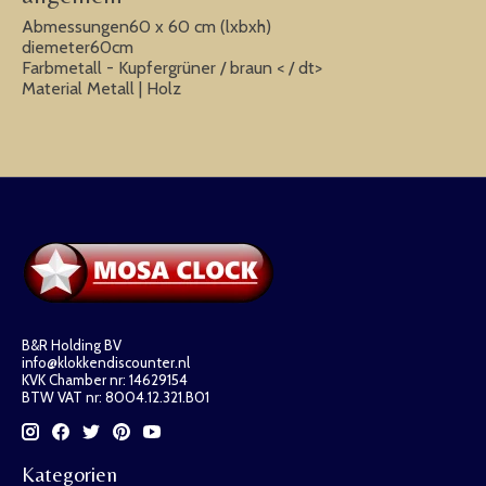
Abmessungen60 x 60 cm (lxbxh)
diemeter60cm
Farbmetall - Kupfergrüner / braun < / dt>
Material Metall | Holz
B&R Holding BV
info@klokkendiscounter.nl
KVK Chamber nr: 14629154
BTW VAT nr: 8004.12.321.B01
Kategorien