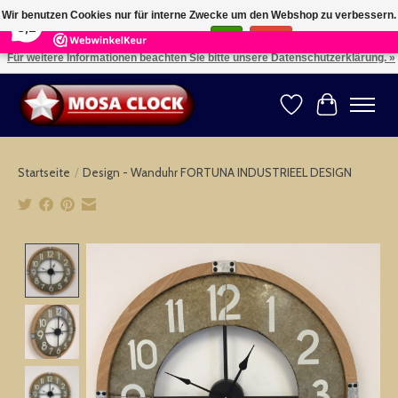
×
164
Reviews
Wir benutzen Cookies nur für interne Zwecke um den Webshop zu verbessern.
8,2
Ist das in Ordnung?
Ja
Nein
Für weitere Informationen beachten Sie bitte unsere Datenschutzerklärung. »
Kies uw taal: NL -- Wählen Sie ihre Sprache: DE -- Choose your language: EN ⇓ ⇒
Wunschzettel
Ihr Warenk
Startseite
/
Design - Wanduhr FORTUNA INDUSTRIEEL DESIGN
Product image slideshow Items