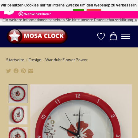
×
164
Reviews
Wir benutzen Cookies nur für interne Zwecke um den Webshop zu verbessern.
8,2
Ist das in Ordnung?
Ja
Nein
Für weitere Informationen beachten Sie bitte unsere Datenschutzerklärung. »
Kies uw taal: NL -- Wählen Sie ihre Sprache: DE -- Choose your language: EN ⇓ ⇒
Wunschzettel
Ihr Warenk
Startseite
/
Design - Wanduhr Flower Power
Product image slideshow Items