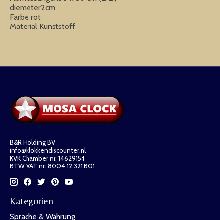
diemeter2cm
Farbe rot
Material Kunststoff
B&R Holding BV
info@klokkendiscounter.nl
KVK Chamber nr: 14629154
BTW VAT nr: 8004.12.321.B01
Kategorien
Sprache & Währung