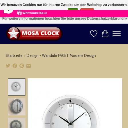
×
164
Reviews
Wir benutzen Cookies nur für interne Zwecke um den Webshop zu verbessern.
8,2
Ist das in Ordnung?
Ja
Nein
Für weitere Informationen beachten Sie bitte unsere Datenschutzerklärung. »
Kies uw taal: NL -- Wählen Sie ihre Sprache: DE -- Choose your language: EN ⇓ ⇒
Wunschzettel
Ihr Warenk
Startseite
/
Design - Wanduhr FACET Modern Design
Product image slideshow Items