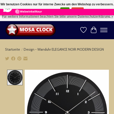
×
164
Reviews
Wir benutzen Cookies nur für interne Zwecke um den Webshop zu verbessern.
8,2
Ist das in Ordnung?
Ja
Nein
Für weitere Informationen beachten Sie bitte unsere Datenschutzerklärung. »
Kies uw taal: NL -- Wählen Sie ihre Sprache: DE -- Choose your language: EN ⇓ ⇒
Wunschzettel
Ihr Warenk
Startseite
/
Design - Wanduhr ELEGANCE NOIR MODERN DESIGN
Product image slideshow Items