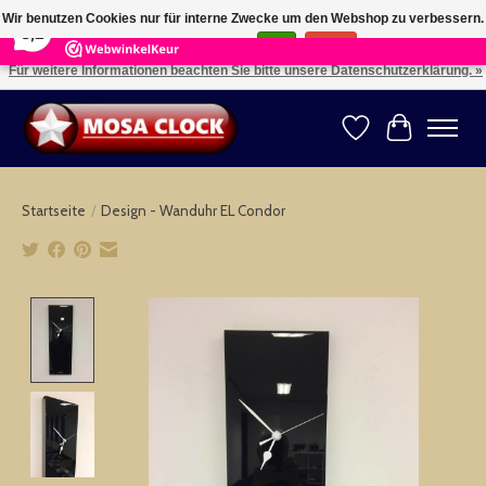
×
164
Reviews
Wir benutzen Cookies nur für interne Zwecke um den Webshop zu verbessern.
8,2
Ist das in Ordnung?
Ja
Nein
Für weitere Informationen beachten Sie bitte unsere Datenschutzerklärung. »
Kies uw taal: NL -- Wählen Sie ihre Sprache: DE -- Choose your language: EN ⇓ ⇒
Wunschzettel
Ihr Warenk
Startseite
/
Design - Wanduhr EL Condor
Product image slideshow Items