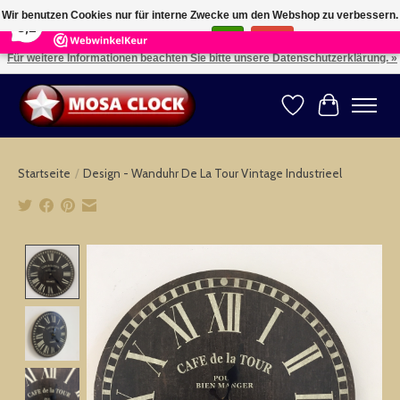
×
164
Reviews
Wir benutzen Cookies nur für interne Zwecke um den Webshop zu verbessern.
8,2
Ist das in Ordnung?
Ja
Nein
Für weitere Informationen beachten Sie bitte unsere Datenschutzerklärung. »
Kies uw taal: NL -- Wählen Sie ihre Sprache: DE -- Choose your language: EN ⇓ ⇒
Wunschzettel
Ihr Warenk
Startseite
/
Design - Wanduhr De La Tour Vintage Industrieel
Product image slideshow Items