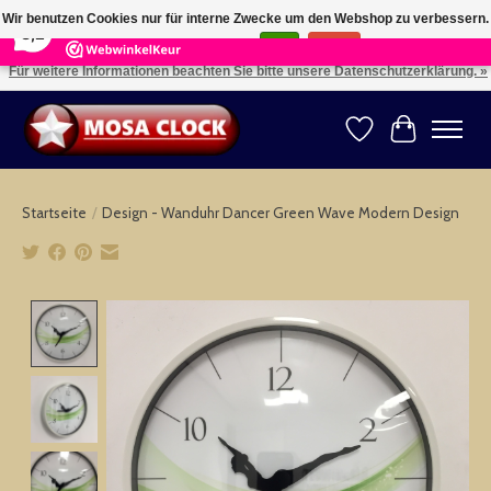
×
164
Reviews
Wir benutzen Cookies nur für interne Zwecke um den Webshop zu verbessern.
8,2
Ist das in Ordnung?
Ja
Nein
Für weitere Informationen beachten Sie bitte unsere Datenschutzerklärung. »
Kies uw taal: NL -- Wählen Sie ihre Sprache: DE -- Choose your language: EN ⇓ ⇒
Wunschzettel
Ihr Warenk
Startseite
/
Design - Wanduhr Dancer Green Wave Modern Design
Product image slideshow Items