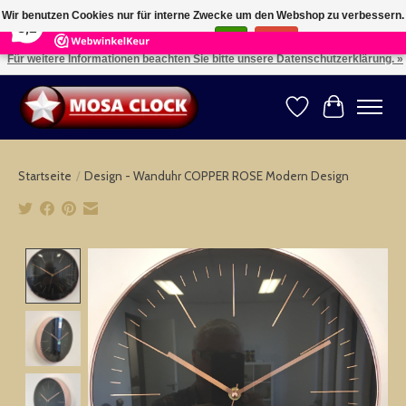
×
164
Reviews
Wir benutzen Cookies nur für interne Zwecke um den Webshop zu verbessern.
8,2
Ist das in Ordnung?
Ja
Nein
Für weitere Informationen beachten Sie bitte unsere Datenschutzerklärung. »
Kies uw taal: NL -- Wählen Sie ihre Sprache: DE -- Choose your language: EN ⇓ ⇒
Wunschzettel
Ihr Warenk
Startseite
/
Design - Wanduhr COPPER ROSE Modern Design
Product image slideshow Items