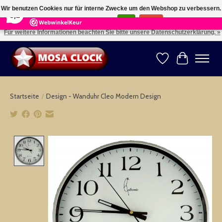
×
164
Reviews
Wir benutzen Cookies nur für interne Zwecke um den Webshop zu verbessern.
8,2
Ist das in Ordnung?
Ja
Nein
Für weitere Informationen beachten Sie bitte unsere Datenschutzerklärung. »
Kies uw taal: NL -- Wählen Sie ihre Sprache: DE -- Choose your language: EN ⇓ ⇒
Wunschzettel
Ihr Warenk
Startseite
/
Design - Wanduhr Cleo Modern Design
Product image slideshow Items