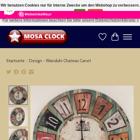
×
164
Reviews
Wir benutzen Cookies nur für interne Zwecke um den Webshop zu verbessern.
8,2
Ist das in Ordnung?
Ja
Nein
Für weitere Informationen beachten Sie bitte unsere Datenschutzerklärung. »
Kies uw taal: NL -- Wählen Sie ihre Sprache: DE -- Choose your language: EN ⇓ ⇒
Wunschzettel
Ihr Warenk
Startseite
/
Design - Wanduhr Chateau Canet
Product image slideshow Items