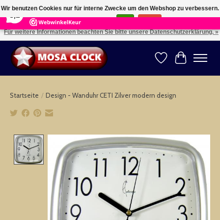
×
164
Reviews
Wir benutzen Cookies nur für interne Zwecke um den Webshop zu verbessern.
8,2
Ist das in Ordnung?
Ja
Nein
Für weitere Informationen beachten Sie bitte unsere Datenschutzerklärung. »
Kies uw taal: NL -- Wählen Sie ihre Sprache: DE -- Choose your language: EN ⇓ ⇒
Wunschzettel
Ihr Warenk
Startseite
/
Design - Wanduhr CETI Zilver modern design
Product image slideshow Items