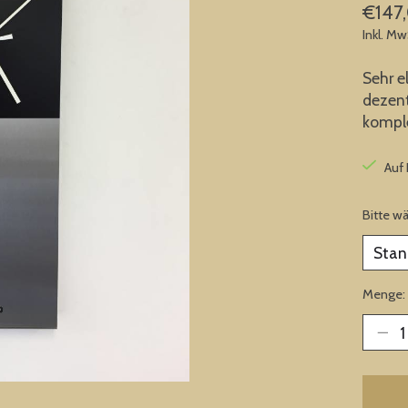
€147
Inkl. Mw
Sehr e
dezent
komple
Auf
Bitte w
Menge: