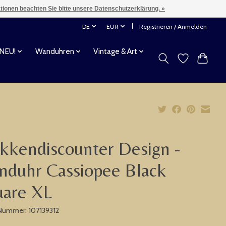
ationen beachten Sie bitte unsere Datenschutzerklärung. »
DE
EUR
Registrieren / Anmelden
 NEU!
Wanduhren
Vintage & Art
kkendiscounter Design -
duhr Cassiopee Black
uare XL
-Nummer: 107139312