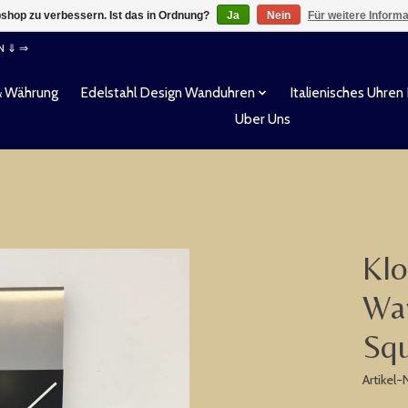
shop zu verbessern. Ist das in Ordnung?
Ja
Nein
Für weitere Inform
EN ⇓ ⇒
& Währung
Edelstahl Design Wanduhren
Italienisches Uhren
Uber Uns
Klo
Wan
Sq
Artikel