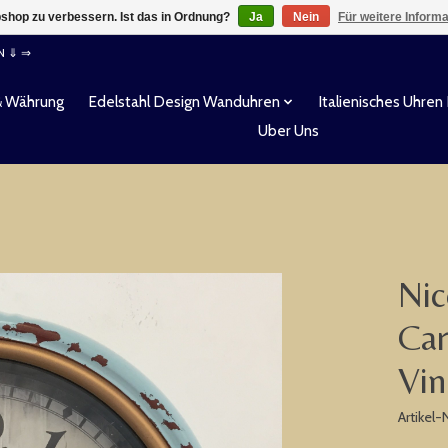
shop zu verbessern. Ist das in Ordnung?
Ja
Nein
Für weitere Inform
EN ⇓ ⇒
& Währung
Edelstahl Design Wanduhren
Italienisches Uhren
Uber Uns
Nic
Car
Vin
Artikel