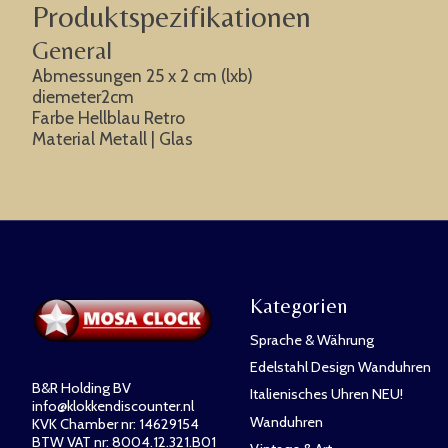
Produktspezifikationen
General
Abmessungen 25 x 2 cm (lxb)
diemeter2cm
Farbe Hellblau Retro
Material Metall | Glas
Kategorien
Sprache & Währung
Edelstahl Design Wanduhren
B&R Holding BV
Italienisches Uhren NEU!
info@klokkendiscounter.nl
Wanduhren
KVK Chamber nr: 14629154
BTW VAT nr: 8004.12.321.B01