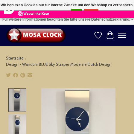
×
164
Reviews
Wir benutzen Cookies nur für interne Zwecke um den Webshop zu verbessern.
8,2
Ist das in Ordnung?
Ja
Nein
Für weitere Informationen beachten Sie bitte unsere Datenschutzerklärung. »
Kies uw taal: NL -- Wählen Sie ihre Sprache: DE -- Choose your language: EN ⇓ ⇒
Wunschzettel
Ihr Warenk
Startseite
/
Design - Wanduhr BLUE Sky Scraper Moderne Dutch Design
Product image slideshow Items