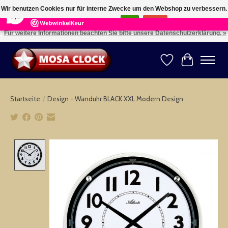
×
164
Reviews
Wir benutzen Cookies nur für interne Zwecke um den Webshop zu verbessern.
8,2
Ist das in Ordnung?
Ja
Nein
Für weitere Informationen beachten Sie bitte unsere Datenschutzerklärung. »
Kies uw taal: NL -- Wählen Sie ihre Sprache: DE -- Choose your language: EN ⇓ ⇒
Wunschzettel
Ihr Warenk
Startseite
/
Design - Wanduhr BLACK XXL Modern Design
Product image slideshow Items