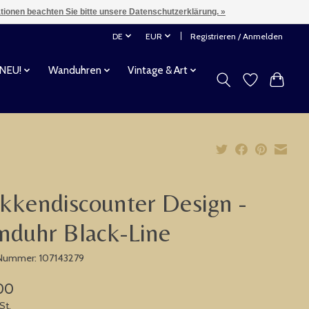
ationen beachten Sie bitte unsere Datenschutzerklärung. »
DE
EUR
Registrieren / Anmelden
 NEU!
Wanduhren
Vintage & Art
kkendiscounter Design -
duhr Black-Line
-Nummer: 107143279
00
St.