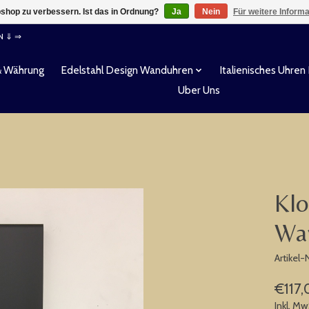
shop zu verbessern. Ist das in Ordnung?
Ja
Nein
Für weitere Inform
EN ⇓ ⇒
& Währung
Edelstahl Design Wanduhren
Italienisches Uhren
Uber Uns
Klo
Wan
Artikel
€117,
Inkl. Mw