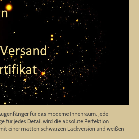
ugenfänger für das moderne Innenraum. Jede
 für jedes Detail wird die absolute Perfektion
ist mit einer matten schwarzen Lackversion und weißen