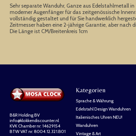
Sehr separate Wanduhr, Ganze aus Edelstahlmetall in m
moderner Augenfänger für das zeitgenössische Inne
vollständig gestaltet und für Sie handwerklich hergest
Zeitmesser haben eine 2-jährige Garantie, aber nach die
Die Länge ist CM/Breitenkreis 1cm
Kategorien
Sprache & Währung
Edelstahl Design Wanduhren
B&R Holding BV
Italienisches Uhren NEU!
info@klokkendiscounter.nl
Wanduhren
KVK Chamber nr: 14629154
BTW VAT nr: 8004.12.321.B01
Vintage & Art