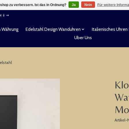
shop zu verbessern. Ist das in Ordnung?
Ja
Nein
Für weitere Inform
EN ⇓ ⇒
& Währung
Edelstahl Design Wanduhren
Italienisches Uhren
Uber Uns
elstahl
Klo
Wan
Mod
Artikel