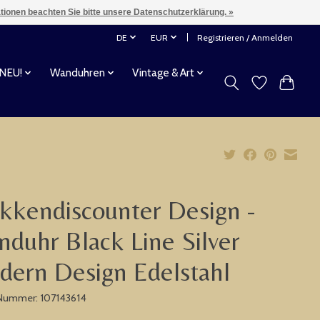
ationen beachten Sie bitte unsere Datenschutzerklärung. »
DE
EUR
Registrieren / Anmelden
 NEU!
Wanduhren
Vintage & Art
kkendiscounter Design -
duhr Black Line Silver
ern Design Edelstahl
-Nummer: 107143614