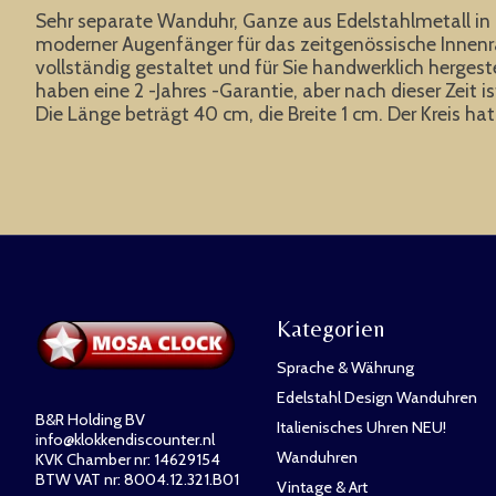
Sehr separate Wanduhr, Ganze aus Edelstahlmetall in m
moderner Augenfänger für das zeitgenössische Inne
vollständig gestaltet und für Sie handwerklich hergest
haben eine 2 -Jahres -Garantie, aber nach dieser Zeit is
Die Länge beträgt 40 cm, die Breite 1 cm. Der Kreis h
Kategorien
Sprache & Währung
Edelstahl Design Wanduhren
B&R Holding BV
Italienisches Uhren NEU!
info@klokkendiscounter.nl
Wanduhren
KVK Chamber nr: 14629154
BTW VAT nr: 8004.12.321.B01
Vintage & Art