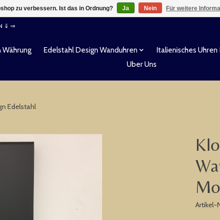
shop zu verbessern. Ist das in Ordnung?
Ja
Nein
Für weitere Inform
EN ⇓ ⇒
& Währung
Edelstahl Design Wanduhren
Italienisches Uhren
Uber Uns
gn Edelstahl
Klo
Wan
Mod
Artikel