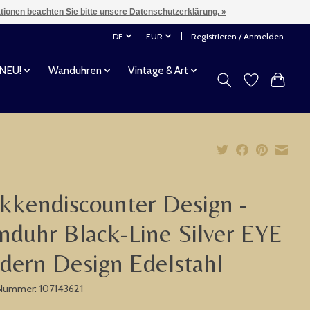
ationen beachten Sie bitte unsere Datenschutzerklärung. »
DE
EUR
Registrieren / Anmelden
 NEU!
Wanduhren
Vintage & Art
kkendiscounter Design -
duhr Black-Line Silver EYE
ern Design Edelstahl
-Nummer: 107143621