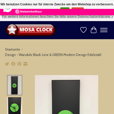
×
164
Reviews
Wir benutzen Cookies nur für interne Zwecke um den Webshop zu verbessern.
8,2
Ist das in Ordnung?
Ja
Nein
Für weitere Informationen beachten Sie bitte unsere Datenschutzerklärung. »
Kies uw taal: NL -- Wählen Sie ihre Sprache: DE -- Choose your language: EN ⇓ ⇒
Wunschzettel
Ihr Warenk
Startseite
/
Design - Wanduhr Black-Line & GREEN Modern Design Edelstahl
Product image slideshow Items