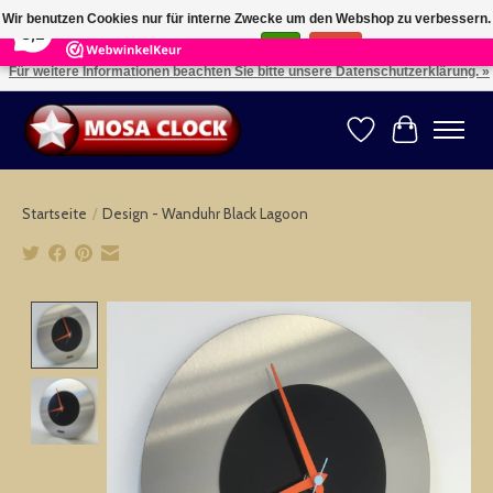
×
164
Reviews
Wir benutzen Cookies nur für interne Zwecke um den Webshop zu verbessern.
8,2
Ist das in Ordnung?
Ja
Nein
Für weitere Informationen beachten Sie bitte unsere Datenschutzerklärung. »
Kies uw taal: NL -- Wählen Sie ihre Sprache: DE -- Choose your language: EN ⇓ ⇒
Wunschzettel
Ihr Warenk
Startseite
/
Design - Wanduhr Black Lagoon
Product image slideshow Items