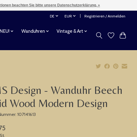
ationen beachten Sie bitte unsere Datenschutzerklärung. »
DE
EUR
Registrieren / Anmelden
 NEU!
Wanduhren
Vintage & Art
S Design - Wanduhr Beech
lid Wood Modern Design
-Nummer: 107141613
75
St.