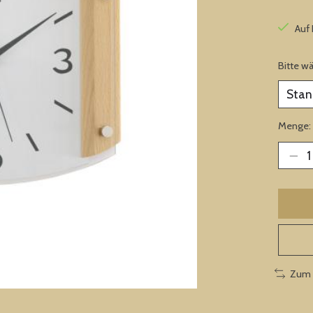
Auf
Bitte w
Menge:
Zum 