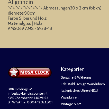
Allgemein
">"> ">"> ">"> ">"> "> Abmessungen30 x 2 cm (lxbxh)
diemeter30cm
Farbe Silber und Holz
Materialglas | Holz
AMS069 AMS F5938-18
Kategorien
Sprache & Währung
Edelstahl Design Wanduhren
B&R Holding BV
Italienisches Uhren NEU!
info@klokkendiscounter.nl
Wanduhren
KVK Chamber nr: 14629154
BTW VAT nr: 8004.12.321.B01
Vintage & Art