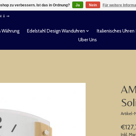
shop zu verbessern. Ist das in Ordnung?
Ja
Nein
Für weitere Inform
EN ⇓ ⇒
& Währung
Edelstahl Design Wanduhren
Italienisches Uhren
Uber Uns
AM
So
Artikel
€127,
Inkl. Mw