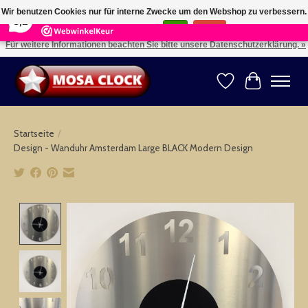
×
164
Reviews
Wir benutzen Cookies nur für interne Zwecke um den Webshop zu verbessern.
8,2
Ist das in Ordnung?
Ja
Nein
Für weitere Informationen beachten Sie bitte unsere Datenschutzerklärung. »
Kies uw taal: NL -- Wählen Sie ihre Sprache: DE -- Choose your language: EN ⇓ ⇒
Wunschzettel
Ihr Warenk
Startseite
/
Design - Wanduhr Amsterdam Large BLACK Modern Design
Product image slideshow Items