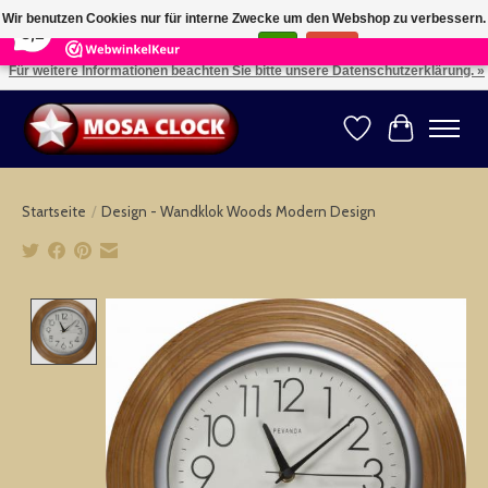
×
164
Reviews
Wir benutzen Cookies nur für interne Zwecke um den Webshop zu verbessern.
8,2
Ist das in Ordnung?
Ja
Nein
Für weitere Informationen beachten Sie bitte unsere Datenschutzerklärung. »
Kies uw taal: NL -- Wählen Sie ihre Sprache: DE -- Choose your language: EN ⇓ ⇒
Wunschzettel
Ihr Warenk
Startseite
/
Design - Wandklok Woods Modern Design
Product image slideshow Items