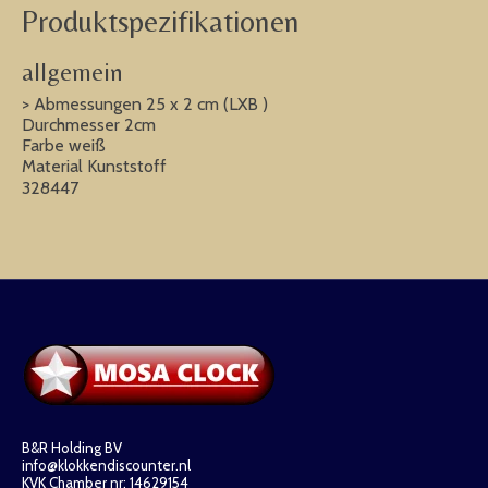
Produktspezifikationen
allgemein
> Abmessungen 25 x 2 cm (LXB )
Durchmesser 2cm
Farbe weiß
Material Kunststoff
328447
B&R Holding BV
info@klokkendiscounter.nl
KVK Chamber nr: 14629154