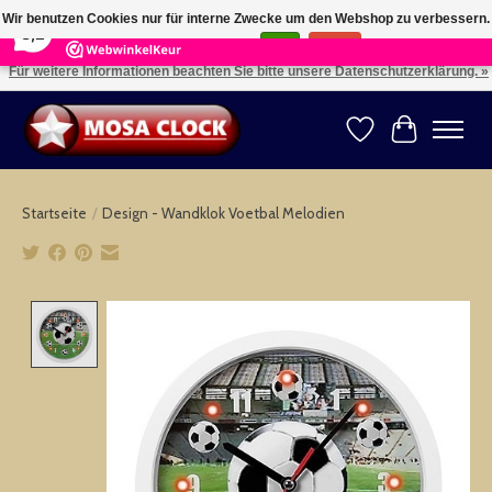
×
164
Reviews
Wir benutzen Cookies nur für interne Zwecke um den Webshop zu verbessern.
8,2
Ist das in Ordnung?
Ja
Nein
Für weitere Informationen beachten Sie bitte unsere Datenschutzerklärung. »
Kies uw taal: NL -- Wählen Sie ihre Sprache: DE -- Choose your language: EN ⇓ ⇒
Wunschzettel
Ihr Warenk
Startseite
/
Design - Wandklok Voetbal Melodien
Product image slideshow Items