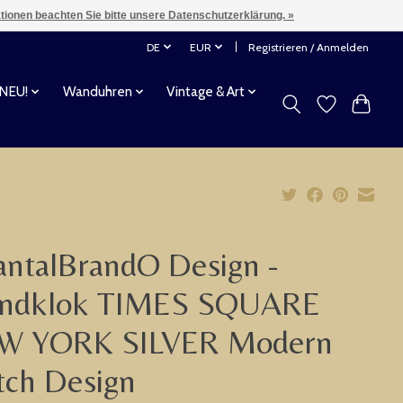
ationen beachten Sie bitte unsere Datenschutzerklärung. »
DE
EUR
Registrieren / Anmelden
 NEU!
Wanduhren
Vintage & Art
ntalBrandO Design -
ndklok TIMES SQUARE
W YORK SILVER Modern
tch Design