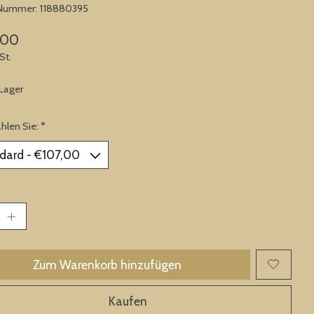
-Nummer: 118880395
,00
St.
 Lager
ählen Sie:
*
Zum Warenkorb hinzufügen
Kaufen