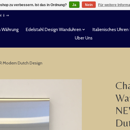
shop zu verbessern. Ist das in Ordnung?
Ja
Nein
Für weitere Inform
EN ⇓ ⇒
& Währung
Edelstahl Design Wanduhren
Italienisches Uhren
Uber Uns
 Modern Dutch Design
Cha
Wa
NE
Du