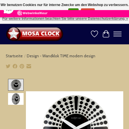
×
164
Reviews
Wir benutzen Cookies nur für interne Zwecke um den Webshop zu verbessern.
8,2
Ist das in Ordnung?
Ja
Nein
Für weitere Informationen beachten Sie bitte unsere Datenschutzerklärung. »
Kies uw taal: NL -- Wählen Sie ihre Sprache: DE -- Choose your language: EN ⇓ ⇒
Wunschzettel
Ihr Warenk
Startseite
/
Design - Wandklok TIME modern design
Product image slideshow Items