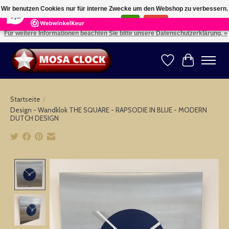
×
164
Reviews
Wir benutzen Cookies nur für interne Zwecke um den Webshop zu verbessern.
8,2
Ist das in Ordnung?
Ja
Nein
Für weitere Informationen beachten Sie bitte unsere Datenschutzerklärung. »
Kies uw taal: NL -- Wählen Sie ihre Sprache: DE -- Choose your language: EN ⇓ ⇒
Wunschzettel
Ihr Warenk
Startseite
/
Design - Wandklok THE SQUARE - RAPSODIE IN BLUE - MODERN
DUTCH DESIGN
Product image slideshow Items