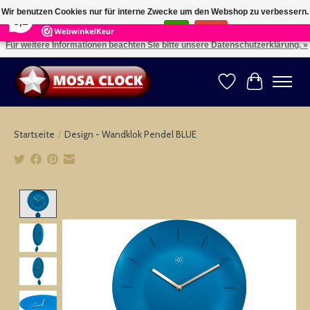
×
164
Reviews
Wir benutzen Cookies nur für interne Zwecke um den Webshop zu verbessern.
8,2
Ist das in Ordnung?
Ja
Nein
Für weitere Informationen beachten Sie bitte unsere Datenschutzerklärung. »
Kies uw taal: NL -- Wählen Sie ihre Sprache: DE -- Choose your language: EN ⇓ ⇒
Wunschzettel
Ihr Warenk
Startseite
/
Design - Wandklok Pendel BLUE
Product image slideshow Items