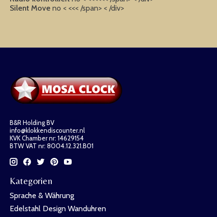
Silent Move
no < <<< /span> < /div>
B&R Holding BV
info@klokkendiscounter.nl
KVK Chamber nr: 14629154
BTW VAT nr: 8004.12.321.B01
Kategorien
Sprache & Währung
Edelstahl Design Wanduhren