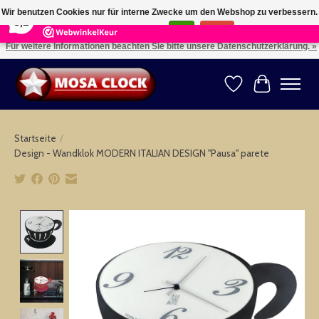
×
164
Reviews
Wir benutzen Cookies nur für interne Zwecke um den Webshop zu verbessern.
8,2
Ist das in Ordnung?
Ja
Nein
Für weitere Informationen beachten Sie bitte unsere Datenschutzerklärung. »
Kies uw taal: NL -- Wählen Sie ihre Sprache: DE -- Choose your language: EN ⇓ ⇒
Wunschzettel
Ihr Warenk
Startseite
/
Design - Wandklok MODERN ITALIAN DESIGN "Pausa" parete
Product image slideshow Items