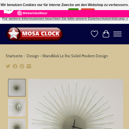
×
164
Reviews
Wir benutzen Cookies nur für interne Zwecke um den Webshop zu verbessern.
8,2
Ist das in Ordnung?
Ja
Nein
Für weitere Informationen beachten Sie bitte unsere Datenschutzerklärung. »
Kies uw taal: NL -- Wählen Sie ihre Sprache: DE -- Choose your language: EN ⇓ ⇒
Wunschzettel
Ihr Warenk
Startseite
/
Design - Wandklok Le Roi Soleil Modern Design
Product image slideshow Items