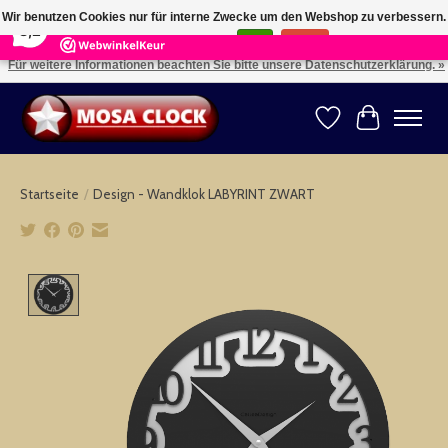
×
164
Reviews
Wir benutzen Cookies nur für interne Zwecke um den Webshop zu verbessern.
8,2
Ist das in Ordnung?
Ja
Nein
Für weitere Informationen beachten Sie bitte unsere Datenschutzerklärung. »
Kies uw taal: NL -- Wählen Sie ihre Sprache: DE -- Choose your language: EN ⇓ ⇒
Wunschzettel
Ihr Warenk
Startseite
/
Design - Wandklok LABYRINT ZWART
Product image slideshow Items