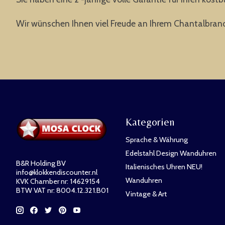
Wir wünschen Ihnen viel Freude an Ihrem Chantalbran
Kategorien
Sprache & Währung
Edelstahl Design Wanduhren
B&R Holding BV
Italienisches Uhren NEU!
info@klokkendiscounter.nl
Wanduhren
KVK Chamber nr: 14629154
BTW VAT nr: 8004.12.321.B01
Vintage & Art