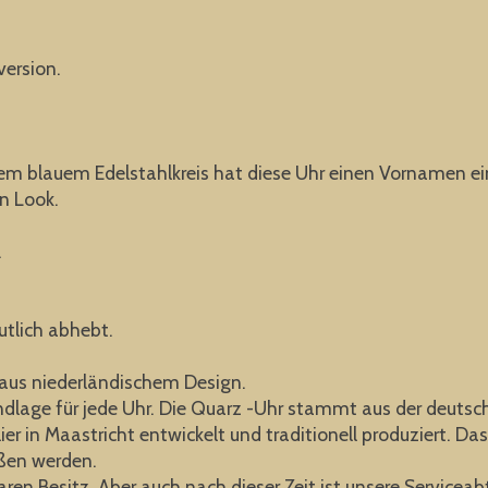
version.
m blauem Edelstahlkreis hat diese Uhr einen Vornamen ein 
n Look.
.
utlich abhebt.
us niederländischem Design.
undlage für jede Uhr. Die Quarz -Uhr stammt aus der deutsc
 in Maastricht entwickelt und traditionell produziert. Da
ießen werden.
baren Besitz. Aber auch nach dieser Zeit ist unsere Serviceabt