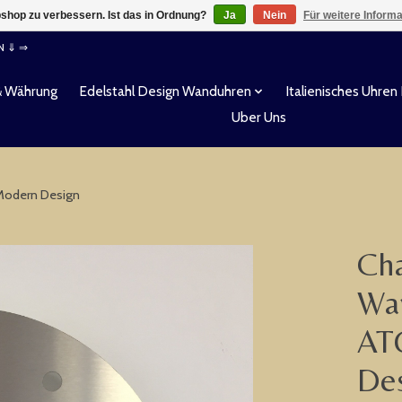
shop zu verbessern. Ist das in Ordnung?
Ja
Nein
Für weitere Inform
EN ⇓ ⇒
& Währung
Edelstahl Design Wanduhren
Italienisches Uhren
Uber Uns
Modern Design
Cha
Wa
AT
De