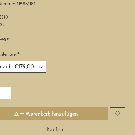
-Nummer: 118881181
,00
St.
 Lager
ählen Sie:
*
Zum Warenkorb hinzufügen
Kaufen