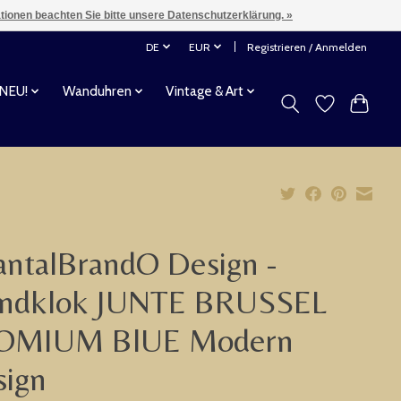
ationen beachten Sie bitte unsere Datenschutzerklärung. »
DE
EUR
Registrieren / Anmelden
 NEU!
Wanduhren
Vintage & Art
ntalBrandO Design -
ndklok JUNTE BRUSSEL
OMIUM BlUE Modern
sign