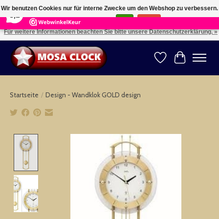
×
164
Reviews
Wir benutzen Cookies nur für interne Zwecke um den Webshop zu verbessern.
8,2
Ist das in Ordnung?
Ja
Nein
Für weitere Informationen beachten Sie bitte unsere Datenschutzerklärung. »
Kies uw taal: NL -- Wählen Sie ihre Sprache: DE -- Choose your language: EN ⇓ ⇒
Wunschzettel
Ihr Warenk
Startseite
/
Design - Wandklok GOLD design
Product image slideshow Items