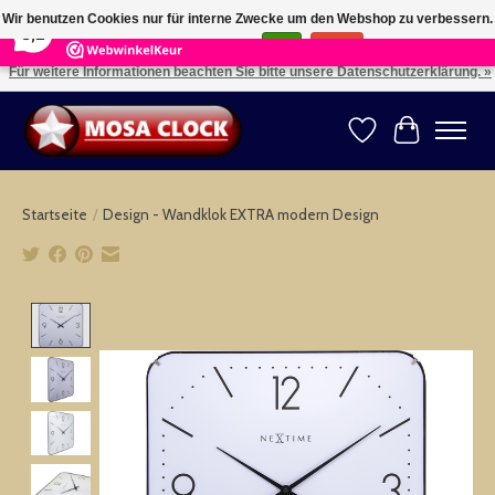
×
164
Reviews
Wir benutzen Cookies nur für interne Zwecke um den Webshop zu verbessern.
8,2
Ist das in Ordnung?
Ja
Nein
Für weitere Informationen beachten Sie bitte unsere Datenschutzerklärung. »
Kies uw taal: NL -- Wählen Sie ihre Sprache: DE -- Choose your language: EN ⇓ ⇒
Wunschzettel
Ihr Warenk
Startseite
/
Design - Wandklok EXTRA modern Design
Product image slideshow Items