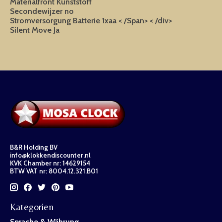
Materialfront
Kunststoff
Secondewijzer
no
Stromversorgung
Batterie 1xaa < /Span> < /div>
Silent Move
Ja
B&R Holding BV
info@klokkendiscounter.nl
KVK Chamber nr: 14629154
BTW VAT nr: 8004.12.321.B01
Kategorien
Sprache & Währung